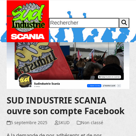
Skip
to
content
Rechercher
Open
Close
mobile
mobile
menu
menu
SUD INDUSTRIE SCANIA
ouvre son compte Facebook
5 septembre 2025
SKUD
Non classé
A la demande de nos adhérents et de nos