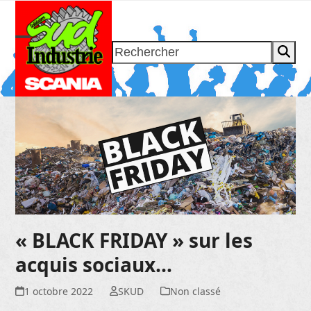
Skip
to
content
Rechercher
Open
Close
mobile
mobile
menu
menu
« BLACK FRIDAY » sur les
acquis sociaux…
1 octobre 2022
SKUD
Non classé